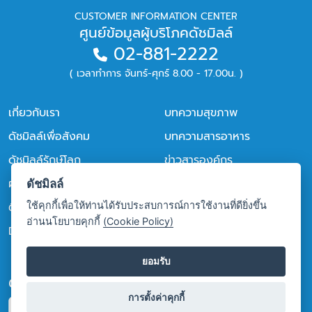
CUSTOMER INFORMATION CENTER
ศูนย์ข้อมูลผู้บริโภคดัชมิลล์
02-881-2222
( เวลาทำการ จันทร์-ศุกร์ 8.00 - 17.00น. )
เกี่ยวกับเรา
บทความสุขภาพ
ดัชมิลล์เพื่อสังคม
บทความสารอาหาร
ดัชมิลล์รักษ์โลก
ข่าวสารองค์กร
ผลิตภัณฑ์
ข่าวสารการตลาด
ดัชมิลล์
ใช้คุกกี้เพื่อให้ท่านได้รับประสบการณ์การใช้งานที่ดียิ่งขึ้น
ติดต่อเรา
ร่วมงานกับเรา
อ่านนโยบายคุกกี้
(Cookie Policy)
DMG Bookcase (eBook)
นโยบายคุ้มครองข้อมูลส่วน
บุคคล (Privacy Policy)
ยอมรับ
ติดตามเรา
การตั้งค่าคุกกี้