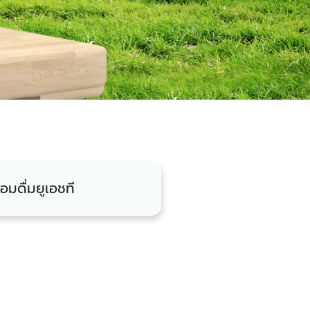
้อมดื่มยูเอชที