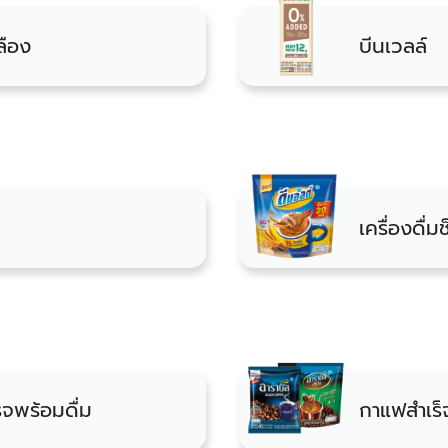
ลือง
บีนเวลล์
เครื่องดื่
็จพร้อมดื่ม
กาแฟสำเร็