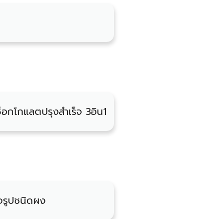
มช็อกโกแลตปรุงสำเร็จ 3อิน1
จรูปชนิดผง