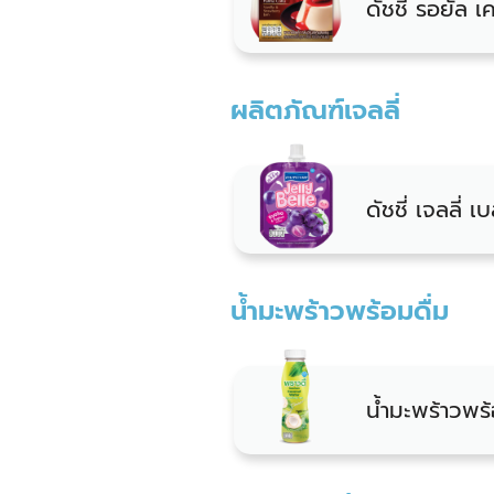
ดัชชี่ รอยัล 
ผลิตภัณฑ์เจลลี่
ดัชชี่ เจลลี่ เบ
น้ำมะพร้าวพร้อมดื่ม
น้ำมะพร้าวพร