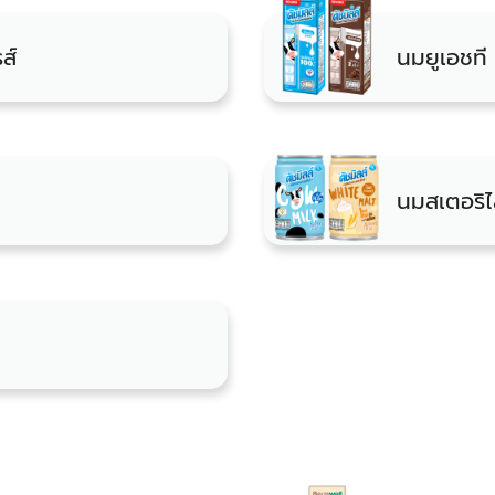
ส์
นมยูเอชที
นมสเตอริไ