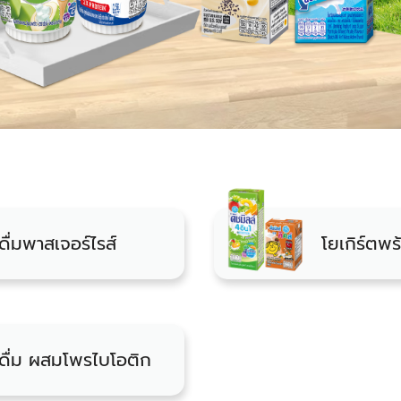
ดื่มพาสเจอร์ไรส์
โยเกิร์ตพร
มดื่ม ผสมโพรไบโอติก