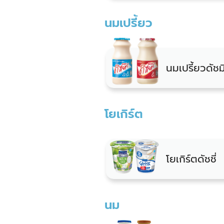
นมเปรี้ยว
นมเปรี้ยวดัชมิ
โยเกิร์ต
โยเกิร์ตดัชชี่
นม