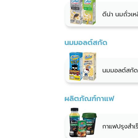
ดีน่า นมถั่วเห
นมมอลต์สกัด
นมมอลต์สกัด
ผลิตภัณฑ์กาแฟ
กาแฟปรุงสำเร