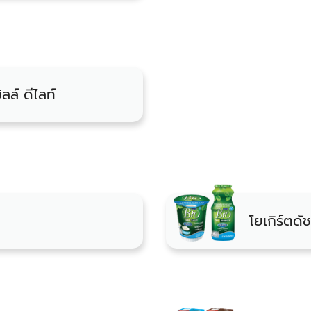
ลล์ ดีไลท์
โยเกิร์ตดัช